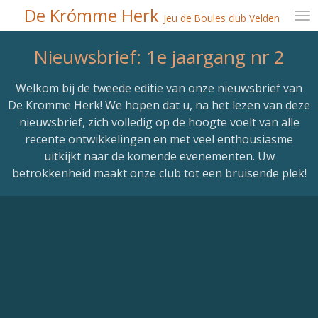
De Krómme Herk
Ga
Jeu de Boules club Velden
direct
naar
Nieuwsbrief: 1e jaargang nr 2
de
hoofdinhoud
Welkom bij de tweede editie van onze nieuwsbrief van
De Kromme Herk! We hopen dat u, na het lezen van deze
nieuwsbrief, zich volledig op de hoogte voelt van alle
recente ontwikkelingen en met veel enthousiasme
uitkijkt naar de komende evenementen. Uw
betrokkenheid maakt onze club tot een bruisende plek!