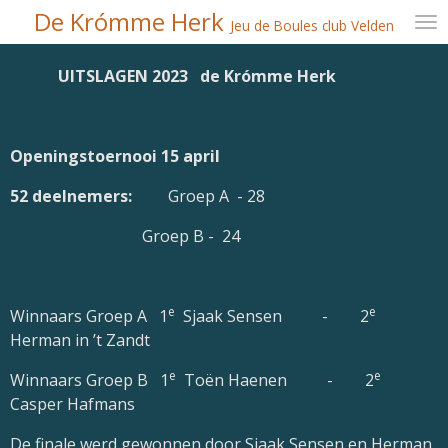
De Krómme Herk
Ga
Jeu de Boules club Velden
direct
naar
UITSLAGEN 2023 de Krómme Herk
de
hoofdinhoud
Openingstoernooi 15 april
52 deelnemers:
Groep A - 28
Groep B - 24
e
e
Winnaars Groep A 1
Sjaak Sensen - 2
Herman in ’t Zandt
e
e
Winnaars Groep B 1
Toën Haenen - 2
Casper Hafmans
De finale werd gewonnen door Sjaak Sensen en Herman